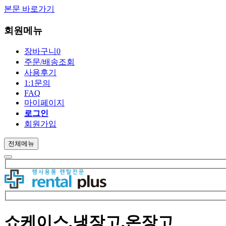
본문 바로가기
회원메뉴
장바구니
0
주문/배송조회
사용후기
1:1문의
FAQ
마이페이지
로그인
회원가입
전체메뉴
쇼케이스,냉장고,온장고