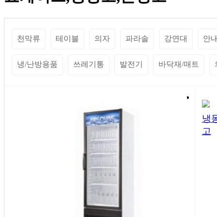
천막류
테이블
의자
파라솔
강연대
안
냉/난방용품
쓰레기통
발전기
바닥재/매트
냉
고