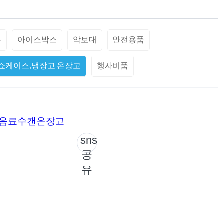
통
아이스박스
악보대
안전용품
쇼케이스,냉장고,온장고
행사비품
 음료수캔온장고
sns
공
유